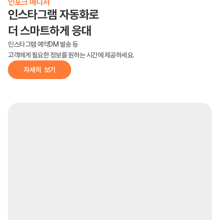
인포크 매니저
인스타그램 자동화로 
더 스마트하게 응대
인스타그램 예약DM 발송 등
고객에게 필요한 정보를 원하는 시간에 제공하세요.
자세히  보기
안
녕
하
세
요
,
저
는
크
리
에
이
터
를
돕
는
인
포
크
입
니
다
.
좋
은
스
크
립
트
의
첫
단
추
는
시
청
자
의
시
선
을
3
초
안
에
사
로
잡
는
'
후
킹
'
이
에
요
.
매
력
적
인
후
킹
아
이
디
어
를
제
안
해
드
릴
게
요