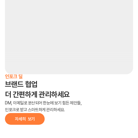
전체
브랜드 제안
캠페인 신청
요청서 응답
전체
대기중
진행중
진행종료 
인포크 딜
브랜드 협업
더 간편하게 관리하세요
DM, 이메일로 분산되어 한눈에 보기 힘든 제안들,
인포크로 받고 스마트하게 관리하세요.
자세히  보기