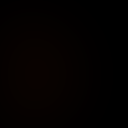
2024년
공동구매
1
억 +
매출액